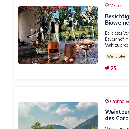
Verona
Besichti
Bioweine
Bei dieser Ve
Bauernhof im
Wahl zu prob
Weinprobe
€ 25
Caprino V
Weintour
des Gar
Weintour und