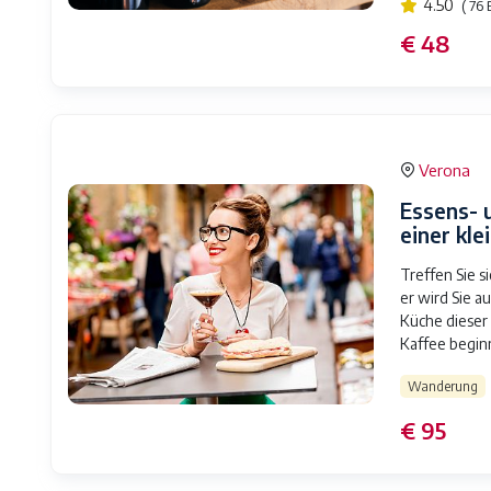
4.50
( 76
€ 48
Verona
Essens- 
einer kl
Treffen Sie 
er wird Sie a
Küche dieser
Kaffee begin
Wanderung
€ 95