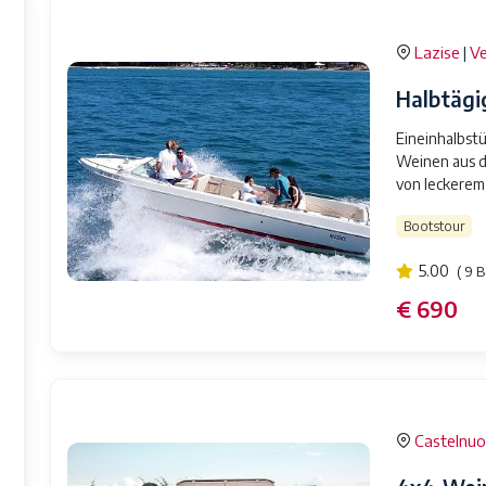
Lazise
V
|
Halbtägi
Eineinhalbst
Weinen aus de
von leckerem
Bootstour
5.00
( 9 
€ 690
Castelnuo