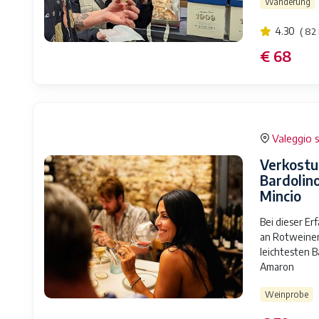
Wanderung
4.30
( 82
€ 68
Valeggio s
Verkostu
Bardolino
Mincio
Bei dieser Er
an Rotweinen
leichtesten Ba
Amaron
Weinprobe