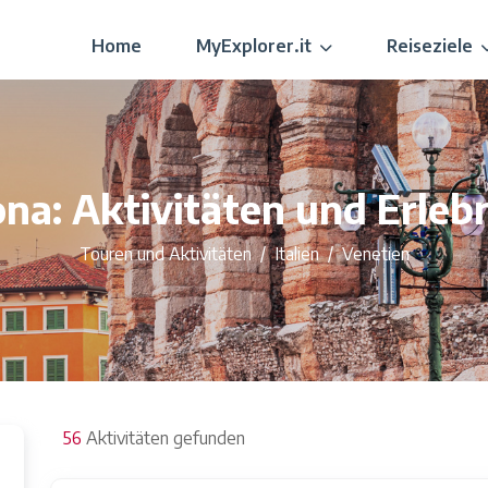
Home
MyExplorer.it
Reiseziele
na: Aktivitäten und Erleb
Touren und Aktivitäten
Italien
Venetien
56
56
Aktivitäten gefunden