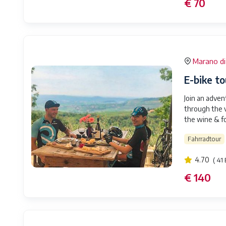
€ 70
Marano di 
E-bike t
Join an advent
through the 
the wine & fo
Fahrradtour
4.70
( 41
€ 140