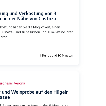
gung und Verkostung von 3
n in der Nähe von Custoza
rkostung haben Sie die Möglichkeit, einen
 Custoza-Land zu besuchen und 3 Bio-Weine Ihrer
ieren
1 Stunde und 30 Minuten
eronese
Verona
|
 und Weinprobe auf den Hügeln
dasee
 Verkostung, um die Aromen des Weinguts zu