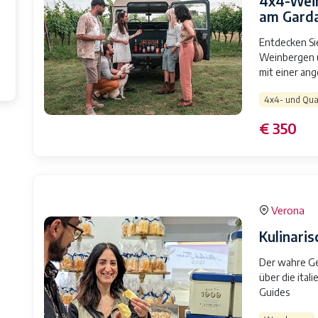
4x4-Wein
am Gard
Entdecken Si
Weinbergen u
mit einer a
4x4- und Qua
€ 350
Verona
Kulinari
Der wahre Ge
über die ital
Guides