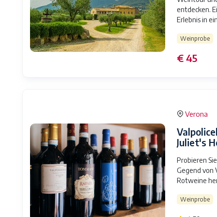
entdecken. E
Erlebnis in e
Weinprobe
€ 45
Verona
Valpolic
Juliet's 
Probieren Sie
Gegend von V
Rotweine her
Weinprobe